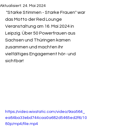
Aktualisiert:
24. Mai 2024
 "Starke Stimmen - Starke Frauen" war 
das Motto der Red Lounge 
Veranstaltung am 16. Mai 2024 in 
Leipzig. Über 50 Powerfrauen aus 
Sachsen und Thüringen kamen 
zusammen und machten ihr 
vielfältiges Engagement hör- und 
sichtbar!
https://video.wixstatic.com/video/9aa564_
ea84ba33ebd744caa0a682d5465ed2f6/10
80p/mp4/file.mp4